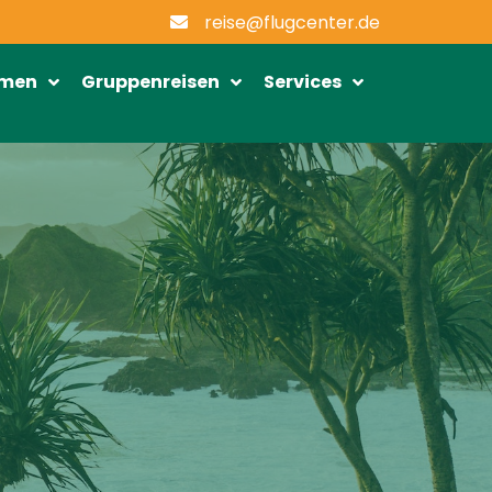
reise@flugcenter.de
emen
Gruppenreisen
Services